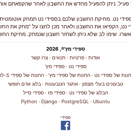
 פעיל. ניתן להפעיל מחדש את החשבון לאחר שהקפאתם אותו
פידי נט. מחיקת החשבון שלכם בספידי נט תמחק אוטומטית 
י נט, הקפיאו את החשבון ולאחר מכן לחצו על "מחק את החש
אשרו. שימו לב שלא ניתן לשחזר חשבון שנמחק. מחיקת החשב
ספידי מץ'®, 2026
אודות
פרטיות
תנאים
צרו קשר
ספידי נט
ספידי מץ'
נות של ספידי נט
החנות של ספידי מץ'
החנות של ספידי S-לוגו
טבעונים בעלי מצפון
אתגר הטבעונות
בלוג אדם חופשי
הבלוג של ספידי נט
ספידי פז
ספידי סייל
Python
Django
PostgreSQL
Ubuntu
ספידי