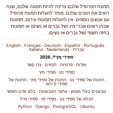
תמונת הפרופיל שלכם צריכה להיות תמונה שלכם, שבה
רואים את הפנים שלכם. מותר להעלות תמונת פרופיל
עם אנשים נוספים. אין להעלות תמונות עירום, תמונות
שבהן רואים אברי מין (של גברים או נשים) או תמונות
בחזה חשוף (של גברים או נשים).
English
Français
Deutsch
Español
Português
עברית
Nederlands
Italiano
ספידי מץ'®, 2026
אודות
פרטיות
תנאים
צרו קשר
ספידי נט
ספידי מץ'
החנות של ספידי נט
החנות של ספידי מץ'
החנות של
ספידי S-לוגו
טבעונים בעלי מצפון
אתגר הטבעונות
בלוג אדם חופשי
הבלוג של ספידי נט
ספידי פז
ספידי סייל
Python
Django
PostgreSQL
Ubuntu